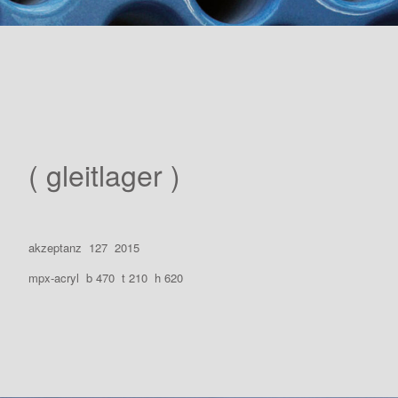
( gleitlager )
akzeptanz 127 2015
mpx-acryl b 470 t 210 h 620