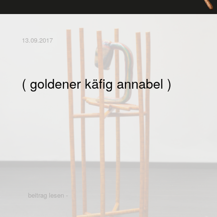
13.09.2017
( goldener käfig annabel )
beitrag lesen -