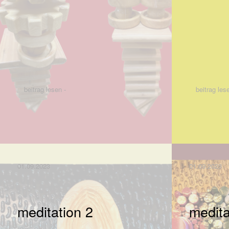
beitrag lesen -
beitrag les
01.09.2023
01.09.2023
meditation 2
medita