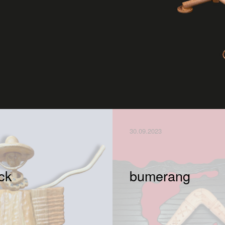
30.09.2023
ick
bumerang